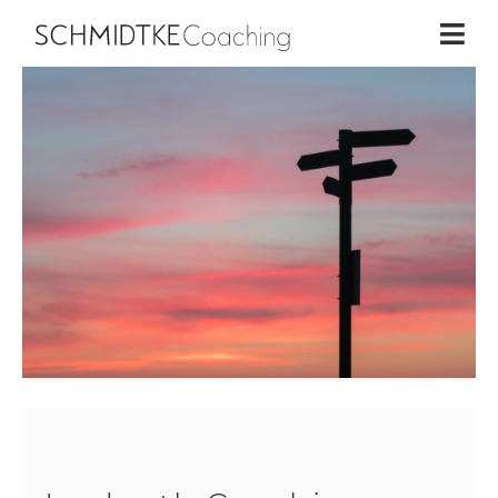
Home
×
Business Coaching
Life Coaching
Workshops
Über mich
Blog
Kontakt
Schmidtke Coaching | 2026
EN