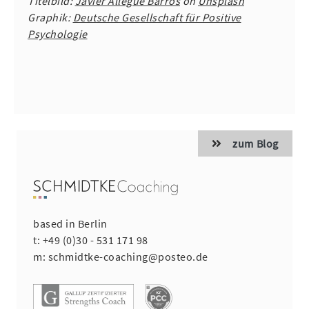
Titelbild:
Javier Allegue Barros
on
Unsplash
Graphik:
Deutsche Gesellschaft für Positive
Psychologie
zum Blog
based in Berlin
t:
+49 (0)30 - 531 171 98
m:
schmidtke-coaching@posteo.de