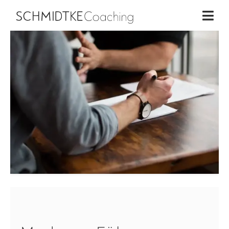
Home
×
Business Coaching
Life Coaching
Workshops
Über mich
Blog
Kontakt
Schmidtke Coaching | 2026
EN