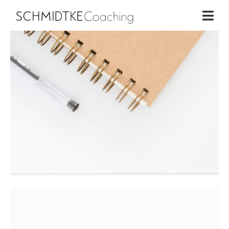
Home
×
Business Coaching
Life Coaching
Workshops
Über mich
Blog
Kontakt
Schmidtke Coaching | 2026
EN