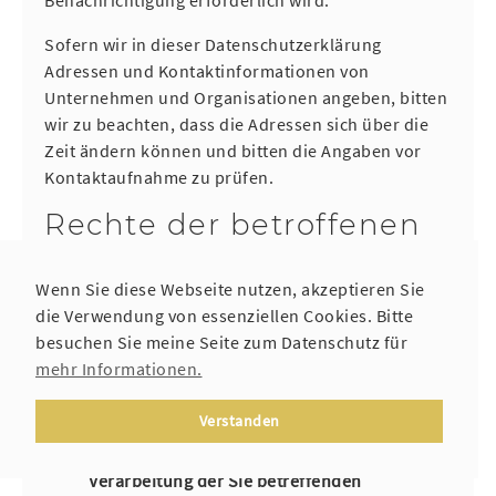
Sofern wir in dieser Datenschutzerklärung
Adressen und Kontaktinformationen von
Unternehmen und Organisationen angeben, bitten
wir zu beachten, dass die Adressen sich über die
Zeit ändern können und bitten die Angaben vor
Kontaktaufnahme zu prüfen.
Rechte der betroffenen
Personen
Wenn Sie diese Webseite nutzen, akzeptieren Sie
Ihnen stehen als Betroffene nach der DSGVO
die Verwendung von essenziellen Cookies. Bitte
verschiedene Rechte zu, die sich insbesondere aus
besuchen Sie meine Seite zum Datenschutz für
Art. 15 bis 18 und 21 DSGVO ergeben:
mehr Informationen.
Widerspruchsrecht: Sie haben das Recht, aus
Verstanden
Gründen, die sich aus Ihrer besonderen
Situation ergeben, jederzeit gegen die
Verarbeitung der Sie betreffenden